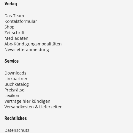
Verlag
€
Das Team
Kontaktformular
b
Shop
i
Zeitschrift
Mediadaten
s
Abo-Kündigungsmodalitäten
Newsletteranmeldung
9
3
Service
,
Downloads
0
Linkpartner
Buchkatalog
0
Preisrätsel
Lexikon
Verträge hier kündigen
Versandkosten & Lieferzeiten
€
Rechtliches
Datenschutz