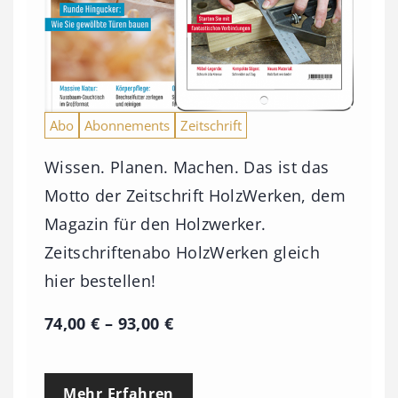
Abo
Abonnements
Zeitschrift
Wissen. Planen. Machen. Das ist das
Motto der Zeitschrift HolzWerken, dem
Magazin für den Holzwerker.
Zeitschriftenabo HolzWerken gleich
hier bestellen!
P
74,00
€
–
93,00
€
r
e
Mehr Erfahren