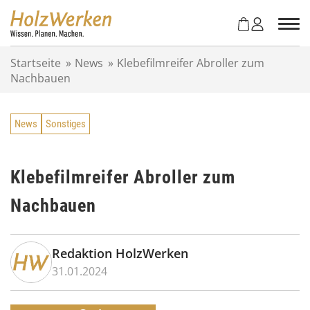
Z
u
m
I
Startseite
»
News
»
Klebefilmreifer Abroller zum
n
Nachbauen
h
a
l
News
Sonstiges
t
s
p
r
Klebefilmreifer Abroller zum
i
Nachbauen
n
g
e
n
Redaktion HolzWerken
31.01.2024