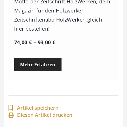
Motto der Zeitschrift HolzWerken, dem
Magazin für den Holzwerker.
Zeitschriftenabo HolzWerken gleich
hier bestellen!
P
74,00
€
–
93,00
€
r
e
Mehr Erfahren
i
s
s
p
a
Artikel speichern
n
Diesen Artikel drucken
n