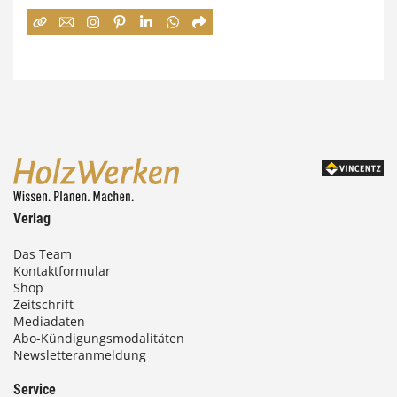
e
:
7
4
,
0
0
Verlag
€
Das Team
Kontaktformular
b
Shop
i
Zeitschrift
Mediadaten
s
Abo-Kündigungsmodalitäten
Newsletteranmeldung
9
3
Service