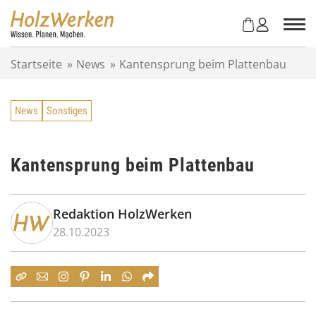
Z
u
m
I
Startseite
»
News
»
Kantensprung beim Plattenbau
n
h
a
News
Sonstiges
l
t
s
p
Kantensprung beim Plattenbau
r
i
n
Redaktion HolzWerken
g
28.10.2023
e
n