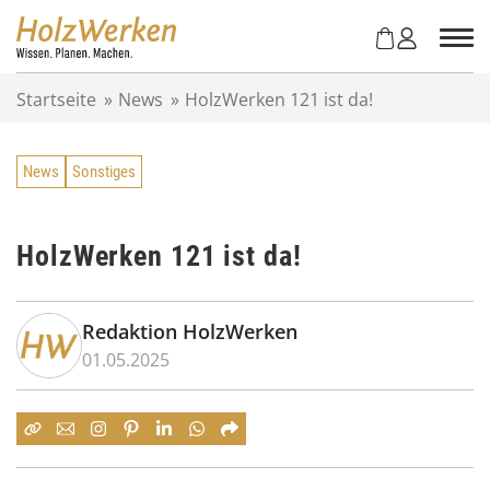
Z
u
m
I
Startseite
»
News
»
HolzWerken 121 ist da!
n
h
a
News
Sonstiges
l
t
s
p
HolzWerken 121 ist da!
r
i
n
Redaktion HolzWerken
g
01.05.2025
e
n