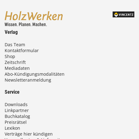
,
0
0
Verlag
€
Das Team
Kontaktformular
b
Shop
i
Zeitschrift
Mediadaten
s
Abo-Kündigungsmodalitäten
Newsletteranmeldung
9
3
Service
,
Downloads
0
Linkpartner
Buchkatalog
0
Preisrätsel
Lexikon
Verträge hier kündigen