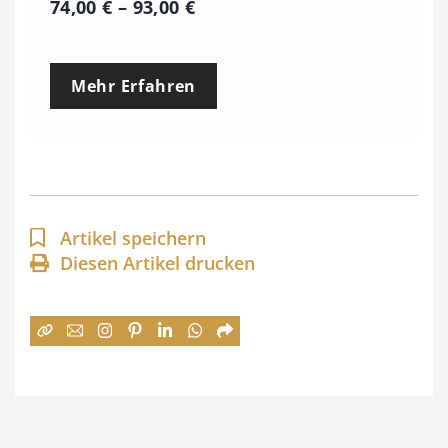
P
74,00
€
–
93,00
€
r
e
Mehr Erfahren
i
s
s
p
a
Artikel speichern
n
Diesen Artikel drucken
n
e
:
7
4