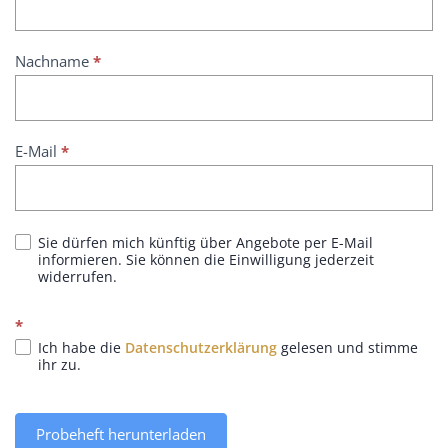
P
r
Nachname
*
o
b
e
h
E-Mail
*
e
f
t
2
0
Sie dürfen mich künftig über Angebote per E-Mail
informieren. Sie können die Einwilligung jederzeit
2
widerrufen.
4
*
Ich habe die
Datenschutzerklärung
gelesen und stimme
ihr zu.
Probeheft herunterladen