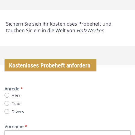
Sichern Sie sich Ihr kostenloses Probeheft und
tauchen Sie ein in die Welt von
HolzWerken
Kostenloses Probeheft anfordern
L
Anrede
*
a
Herr
n
Frau
d
Divers
l
u
Vorname
*
s
t