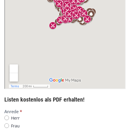
Listen kostenlos als PDF erhalten!
H
Anrede
*
o
Herr
l
Frau