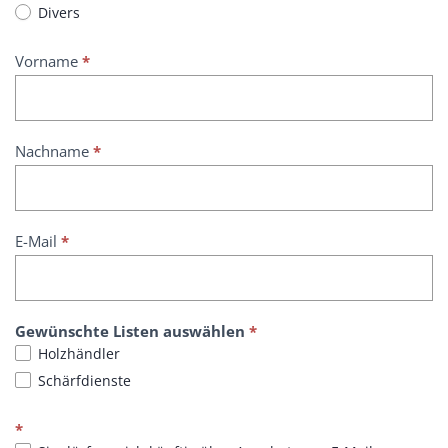
z
Divers
h
ä
Vorname
*
n
d
e
r
Nachname
*
S
c
h
ä
E-Mail
*
r
f
d
i
e
Gewünschte Listen auswählen
*
n
Holzhändler
s
Schärfdienste
t
e
*
L