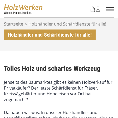
Z
u
m
I
Startseite
»
Holzhändler und Schärfdienste für alle!
n
h
Holzhändler und Schärfdienste für alle!
a
l
t
s
p
r
Tolles Holz und scharfes Werkzeug
i
n
Jenseits des Baumarktes gibt es keinen Holzverkauf für
g
Privatkäufer? Der letzte Schärfdienst für Fräser,
e
Kreissägeblätter und Hobeleisen vor Ort hat
n
zugemacht?
Da haben wir was: In unserer Holzhändler- und