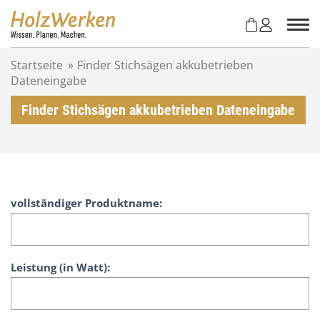
Z
u
m
I
Startseite
»
Finder Stichsägen akkubetrieben
n
Dateneingabe
h
a
Finder Stichsägen akkubetrieben Dateneingabe
l
t
s
p
r
i
F
vollständiger Produktname:
n
i
g
n
e
d
n
e
Leistung (in Watt):
r
S
t