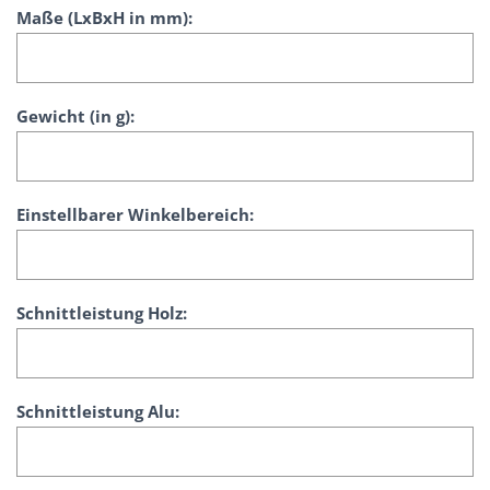
i
Maße (LxBxH in mm):
c
h
s
ä
Gewicht (in g):
g
e
n
a
Einstellbarer Winkelbereich:
k
k
u
b
Schnittleistung Holz:
e
t
r
i
Schnittleistung Alu:
e
b
e