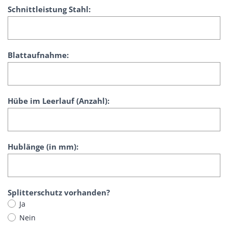
n
Schnittleistung Stahl:
F
o
r
m
Blattaufnahme:
u
l
a
r
Hübe im Leerlauf (Anzahl):
Hublänge (in mm):
Splitterschutz vorhanden?
Ja
Nein