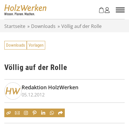
Z
u
m
I
Startseite
»
Downloads
»
Völlig auf der Rolle
n
h
a
Downloads
Vorlagen
l
t
s
p
Völlig auf der Rolle
r
i
n
Redaktion HolzWerken
g
05.12.2012
e
n