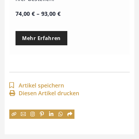
P
74,00
€
–
93,00
€
r
e
Mehr Erfahren
i
s
s
p
a
Artikel speichern
n
Diesen Artikel drucken
n
e
:
7