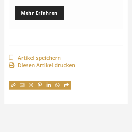
e
Mehr Erfahren
i
s
s
p
a
Artikel speichern
n
Diesen Artikel drucken
n
e
:
7
4
,
0