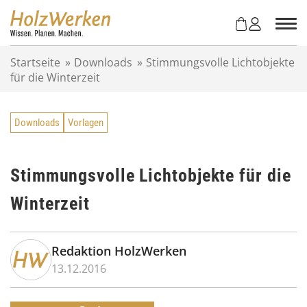
Z
u
m
I
Startseite
»
Downloads
»
Stimmungsvolle Lichtobjekte
n
für die Winterzeit
h
a
l
Downloads
Vorlagen
t
s
p
r
Stimmungsvolle Lichtobjekte für die
i
Winterzeit
n
g
e
n
Redaktion HolzWerken
13.12.2016