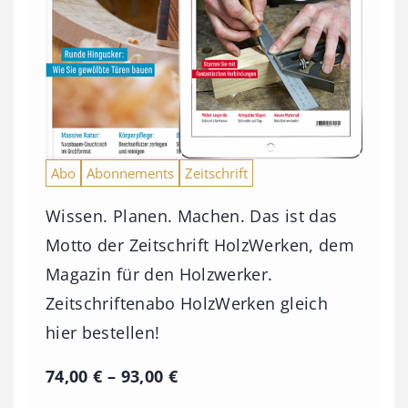
Abo
Abonnements
Zeitschrift
Wissen. Planen. Machen. Das ist das
Motto der Zeitschrift HolzWerken, dem
Magazin für den Holzwerker.
Zeitschriftenabo HolzWerken gleich
hier bestellen!
P
74,00
€
–
93,00
€
r