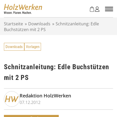
Z
u
m
I
Startseite
»
Downloads
»
Schnitzanleitung: Edle
n
Buchstützen mit 2 PS
h
a
l
Downloads
Vorlagen
t
s
p
r
Schnitzanleitung: Edle Buchstützen
i
mit 2 PS
n
g
e
n
Redaktion HolzWerken
07.12.2012