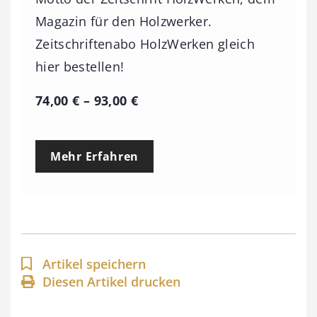
Magazin für den Holzwerker.
Zeitschriftenabo HolzWerken gleich
hier bestellen!
P
74,00
€
–
93,00
€
r
e
Mehr Erfahren
i
s
s
p
a
Artikel speichern
n
Diesen Artikel drucken
n