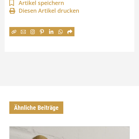
a
Artikel speichern
n
Diesen Artikel drucken
n
e
:
7
4
,
0
0
Ähnliche Beiträge
€
b
i