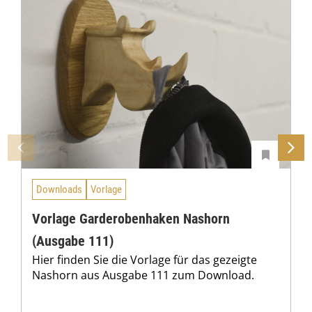
s
9
3
,
0
0
€
Downloads
Vorlage
Vorlage Garderobenhaken Nashorn
(Ausgabe 111)
Hier finden Sie die Vorlage für das gezeigte
Nashorn aus Ausgabe 111 zum Download.