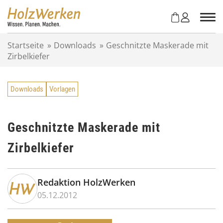
Z
u
m
I
Startseite
»
Downloads
»
Geschnitzte Maskerade mit
n
Zirbelkiefer
h
a
l
Downloads
Vorlagen
t
s
p
r
Geschnitzte Maskerade mit
i
Zirbelkiefer
n
g
e
n
Redaktion HolzWerken
05.12.2012