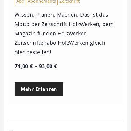
Abo
Abonnements
Zeitschrift
Wissen. Planen. Machen. Das ist das
Motto der Zeitschrift HolzWerken, dem
Magazin für den Holzwerker.
Zeitschriftenabo HolzWerken gleich
hier bestellen!
P
74,00
€
–
93,00
€
r
e
Mehr Erfahren
i
s
s
p