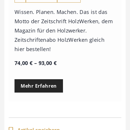
Wissen. Planen. Machen. Das ist das
Motto der Zeitschrift HolzWerken, dem
Magazin für den Holzwerker.
Zeitschriftenabo HolzWerken gleich
hier bestellen!
P
74,00
€
–
93,00
€
r
e
Mehr Erfahren
i
s
s
p
a
Artikel speichern