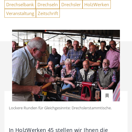
Drechselbank
Drechseln
Drechsler
HolzWerken
Veranstaltung
Zeitschrift
Lockere Runden für Gleichgesinnte: Drechslerstammtische.
In HolzWerken 45 stellen wir Ihnen die