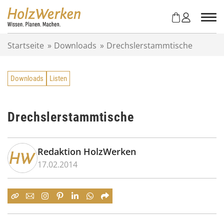
Z
u
m
I
Startseite
»
Downloads
»
Drechslerstammtische
n
h
a
Downloads
Listen
l
t
s
p
Drechslerstammtische
r
i
n
Redaktion HolzWerken
g
17.02.2014
e
n