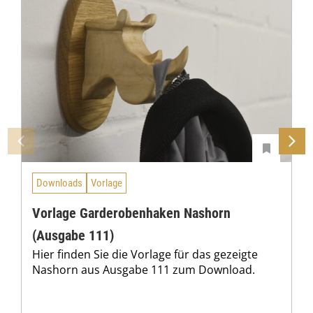
9
3
,
0
0
€
Downloads
Vorlage
Vorlage Garderobenhaken Nashorn
(Ausgabe 111)
Hier finden Sie die Vorlage für das gezeigte
Nashorn aus Ausgabe 111 zum Download.