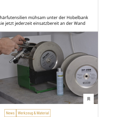
 Schärfutensilien mühsam unter der Hobelbank
e jetzt jederzeit einsatzbereit an der Wand
News
Werkzeug & Material