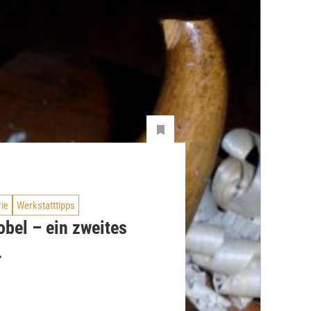
rie
Werkstatttipps
bel – ein zweites
.