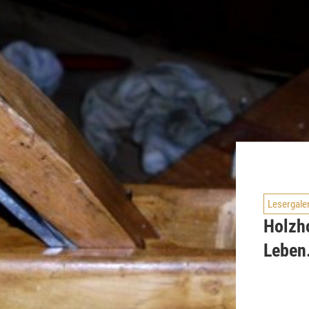
Lesergale
Holzho
Leben