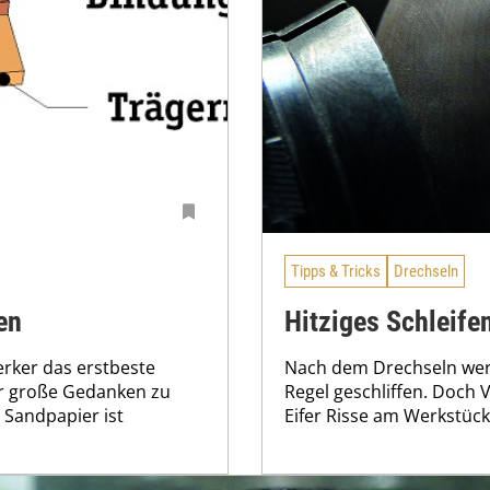
Tipps & Tricks
Drechseln
en
Hitziges Schleife
erker das erstbeste
Nach dem Drechseln werd
ier große Gedanken zu
Regel geschliffen. Doch 
 Sandpapier ist
Eifer Risse am Werkstück