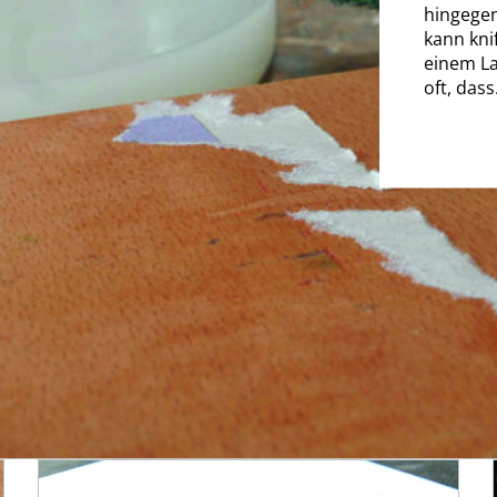
hingegen
kann knif
einem La
oft, dass.