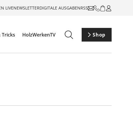
N LIVE
NEWSLETTER
DIGITALE AUSGABEN
RSS
 Tricks
HolzWerkenTV
Shop