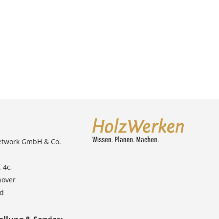
etwork GmbH & Co.
 4c,
nover
nd