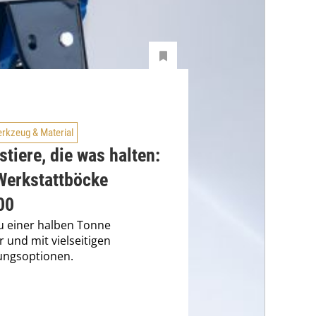
rkzeug & Material
stiere, die was halten:
Werkstattböcke
00
zu einer halben Tonne
r und mit vielseitigen
ungsoptionen.