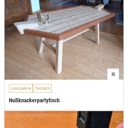
Lesergalerie
Tischlern
Nußknackerpartytisch