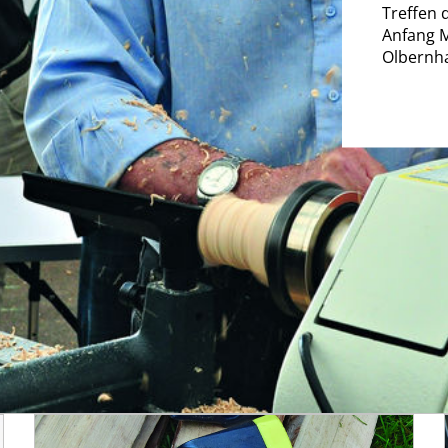
Treffen 
Anfang M
Olbernha