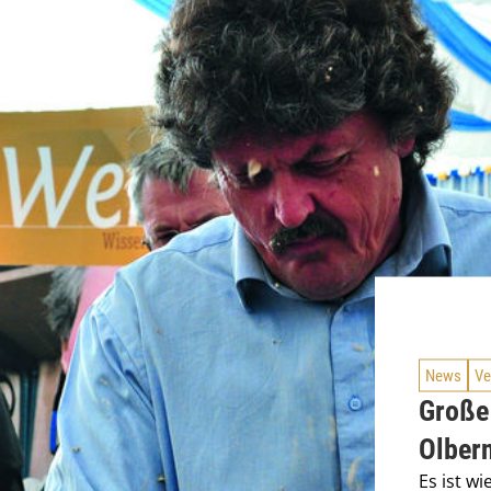
News
Ve
Große
Olber
Es ist w