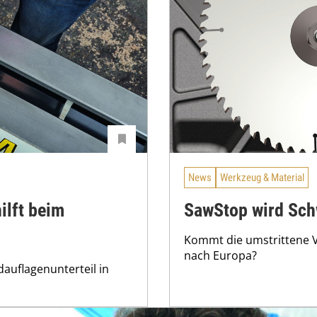
News
Werkzeug & Material
ilft beim
SawStop wird Sch
Kommt die umstrittene V
nach Europa?
dauflagenunterteil in