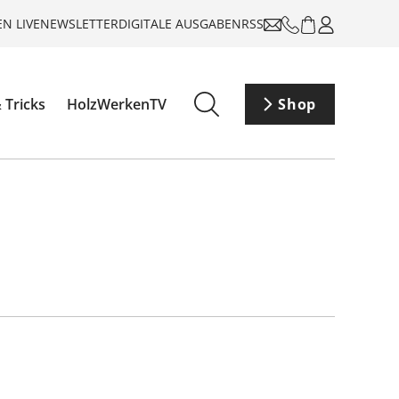
N LIVE
NEWSLETTER
DIGITALE AUSGABEN
RSS
 Tricks
HolzWerkenTV
Shop