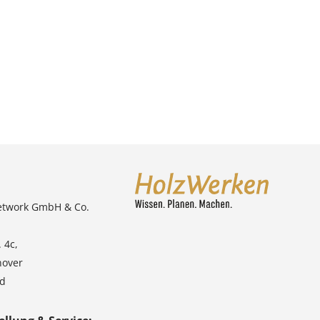
etwork GmbH & Co.
 4c,
nover
nd