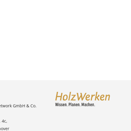
etwork GmbH & Co.
 4c,
nover