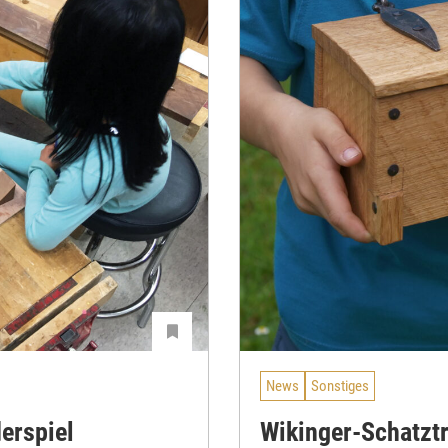
News
Sonstiges
erspiel
Wikinger-Schatzt