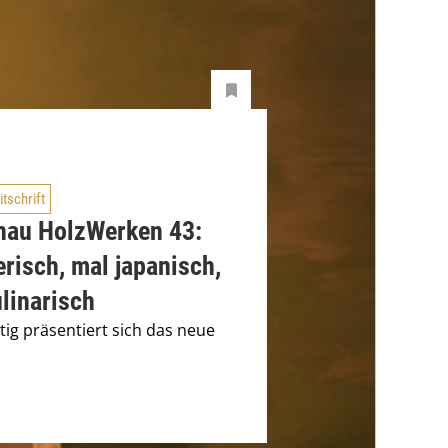
itschrift
hau HolzWerken 43:
erisch, mal japanisch,
linarisch
ltig präsentiert sich das neue