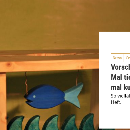
News
Ze
Vorsc
Mal ti
mal ku
So vielfä
Heft.