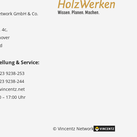
etwork GmbH & Co.
 4c,
nover
nd
ellung & Service:
123 9238-253
123 9238-244
vincentz.net
0 – 17:00 Uhr
© Vincentz Network