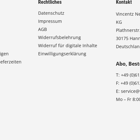
Rechtliches
Kontakt
Datenschutz
Vincentz N
Impressum
KG
AGB
Plathnerstr.
Widerrufsbelehrung
30175 Han
Widerruf für digitale Inhalte
Deutschla
igen
Einwilligungserklärung
eferzeiten
Abo, Best
T:
+49 (0)6
F:
+49 (0)6
E:
service@
Mo – Fr 8:0