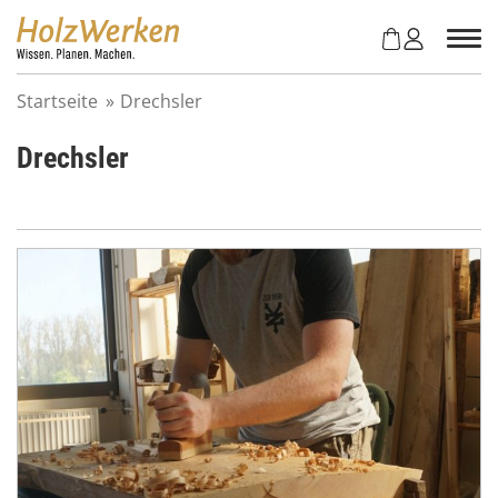
Z
u
m
I
Startseite
»
Drechsler
n
h
Drechsler
a
l
t
s
p
r
i
n
g
e
n