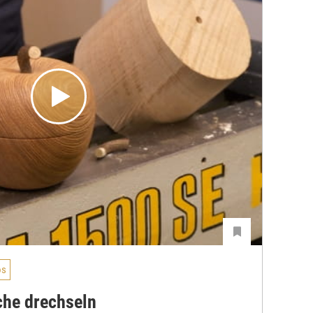
os
che drechseln