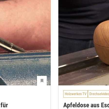
Holzwerken TV
Drechselvide
 für
Apfeldose aus Es