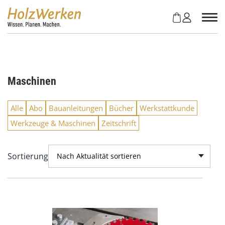
Z
u
m
I
n
h
a
Maschinen
l
t
s
Alle
Abo
Bauanleitungen
Bücher
Werkstattkunde
p
Werkzeuge & Maschinen
Zeitschrift
r
i
n
Sortierung
Nach Aktualität sortieren
g
e
n