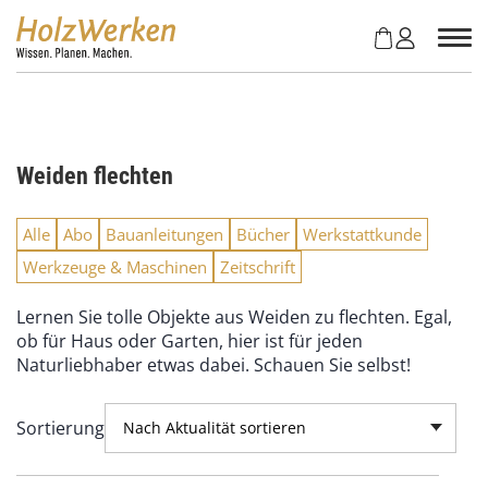
Z
u
m
I
n
h
a
Weiden flechten
l
t
s
Alle
Abo
Bauanleitungen
Bücher
Werkstattkunde
p
Werkzeuge & Maschinen
Zeitschrift
r
i
Lernen Sie tolle Objekte aus Weiden zu flechten. Egal,
n
ob für Haus oder Garten, hier ist für jeden
g
Naturliebhaber etwas dabei. Schauen Sie selbst!
e
n
Sortierung
Nach Aktualität sortieren