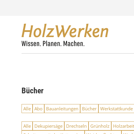
Z
u
m
I
n
h
a
l
t
s
p
r
i
n
Bücher
g
e
n
Alle
Abo
Bauanleitungen
Bücher
Werkstattkunde
Alle
Dekupiersäge
Drechseln
Grünholz
Holzarbei