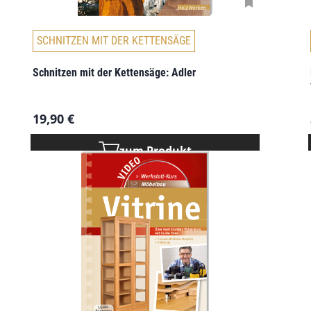
P
r
SCHNITZEN MIT DER KETTENSÄGE
o
d
u
Schnitzen mit der Kettensäge: Adler
k
t
19,90
€
s
e
i
zum Produkt
t
e
g
e
w
ä
h
l
t
w