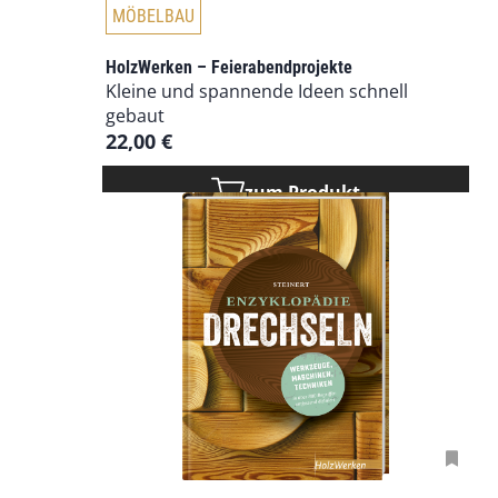
D
MÖBELBAU
i
e
HolzWerken – Feierabendprojekte
s
Kleine und spannende Ideen schnell
e
gebaut
s
22,00
€
P
r
zum Produkt
o
d
u
k
t
w
e
i
s
t
m
e