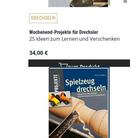
e
e
r
h
d
DRECHSELN
r
e
e
n
r
Wochenend-Projekte für Drechsler
25 Ideen zum Lernen und Verschenken
e
V
34,00
€
a
r
i
zum Produkt
a
n
t
e
n
a
u
f
.
D