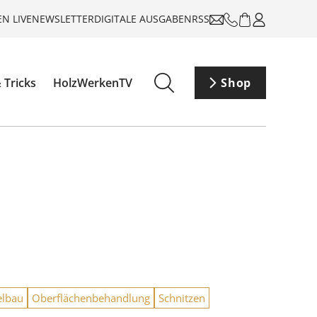
N LIVE
NEWSLETTER
DIGITALE AUSGABEN
RSS
 Tricks
HolzWerkenTV
Shop
lbau
Oberflächenbehandlung
Schnitzen