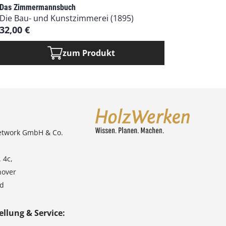
Das Zimmermannsbuch
Die Bau- und Kunstzimmerei (1895)
32,00
€
zum Produkt
etwork GmbH & Co.
 4c,
nover
nd
ellung & Service: