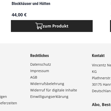
e
Blockhäuser und Hütten
s
e
44,00
€
s
P
zum Produkt
r
o
d
u
k
Rechtliches
Kontakt
t
w
Datenschutz
Vincentz N
e
Impressum
KG
i
AGB
s
Plathnerstr.
t
Widerrufsbelehrung
30175 Han
m
Widerruf für digitale Inhalte
Deutschla
e
igen
Einwilligungserklärung
h
eferzeiten
Abo, Best
r
e