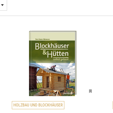
D
HOLZBAU UND BLOCKHÄUSER
i