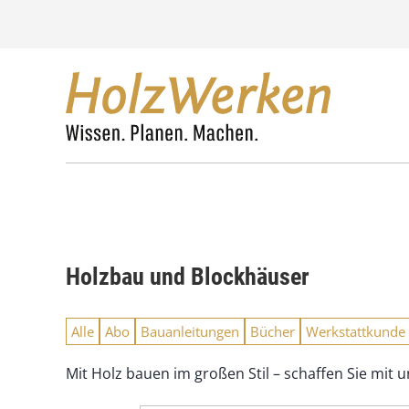
Z
u
m
I
n
h
a
l
t
s
p
r
i
n
Holzbau und Blockhäuser
g
e
n
Alle
Abo
Bauanleitungen
Bücher
Werkstattkunde
Mit Holz bauen im großen Stil – schaffen Sie mi