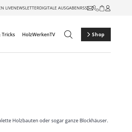
N LIVE
NEWSLETTER
DIGITALE AUSGABEN
RSS
 Tricks
HolzWerkenTV
Shop
plette Holzbauten oder sogar ganze Blockhäuser.