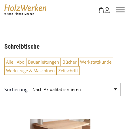
Z
u
m
I
n
h
a
Schreibtische
l
t
s
Alle
Abo
Bauanleitungen
Bücher
Werkstattkunde
p
Werkzeuge & Maschinen
Zeitschrift
r
i
n
Sortierung
Nach Aktualität sortieren
g
e
n