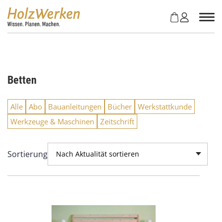
Z
u
m
I
n
h
a
Betten
l
t
s
Alle
Abo
Bauanleitungen
Bücher
Werkstattkunde
p
Werkzeuge & Maschinen
Zeitschrift
r
i
n
Sortierung
Nach Aktualität sortieren
g
e
n