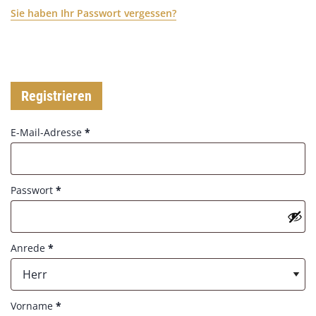
Sie haben Ihr Passwort vergessen?
Registrieren
R
E-Mail-Adresse
*
e
q
u
R
Passwort
*
i
e
r
q
e
u
d
Anrede
*
i
r
Herr
e
d
Vorname
*