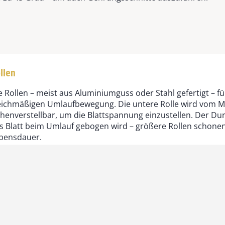
llen
e Rollen – meist aus Aluminiumguss oder Stahl gefertigt – f
eichmäßigen Umlaufbewegung. Die untere Rolle wird vom Mo
henverstellbar, um die Blattspannung einzustellen. Der Dur
s Blatt beim Umlauf gebogen wird – größere Rollen schonen
bensdauer.
attführungen
attführungen stabilisieren das laufende Sägeblatt während d