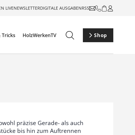
N LIVE
NEWSLETTER
DIGITALE AUSGABEN
RSS
 Tricks
HolzWerkenTV
Shop
sowohl präzise Gerade- als auch
stücke bis hin zum Auftrennen