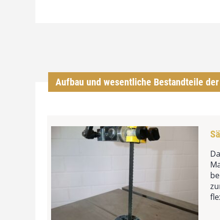
Aufbau und wesentliche Bestandteile de
Sä
Da
Ma
be
zu
fl