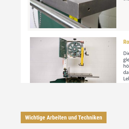
Ro
Di
gl
hö
da
Le
Bl
Wichtige Arbeiten und Techniken
Bl