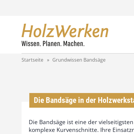
Z
u
m
I
n
h
a
l
t
Startseite
»
Grundwissen Bandsäge
s
p
r
i
n
g
Die Bandsäge in der Holzwerkst
e
n
Die Bandsäge ist eine der vielseitigst
komplexe Kurvenschnitte. Ihre Einsatz