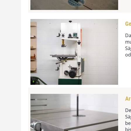
Ge
Da
mu
Sä
od
Ar
De
Sä
be
bi