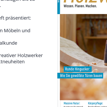
.
t präsentiert:
on Möbeln und
ialkunde
reativer Holzwerker
ktneuheiten