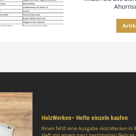
Ahornsc
Arti
HolzWerken– Hefte einzeln kaufen
Ihnen fehlt eine Ausgabe
HolzWerken
in 
Heft mit einem ganz bestimmten Beitrag 