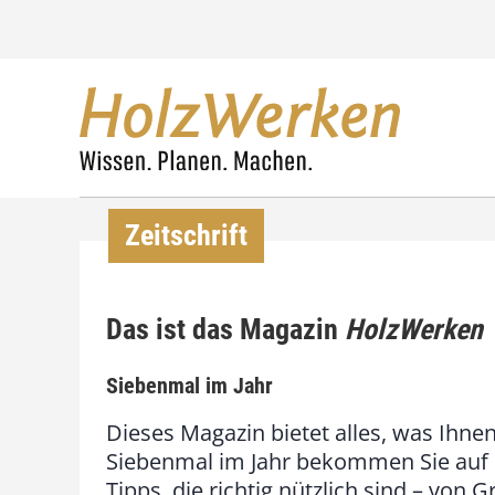
Z
u
m
I
n
h
a
l
t
s
Zeitschrift
p
r
i
Das ist das Magazin
HolzWerken
n
g
e
Siebenmal im Jahr
n
Dieses Magazin bietet alles, was Ihnen 
Siebenmal im Jahr bekommen Sie auf 
Tipps, die richtig nützlich sind – von 