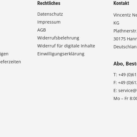
Rechtliches
Kontakt
Datenschutz
Vincentz N
Impressum
KG
AGB
Plathnerstr.
Widerrufsbelehrung
30175 Han
Widerruf für digitale Inhalte
Deutschla
igen
Einwilligungserklärung
eferzeiten
Abo, Best
T:
+49 (0)6
F:
+49 (0)6
E:
service@
Mo – Fr 8:0