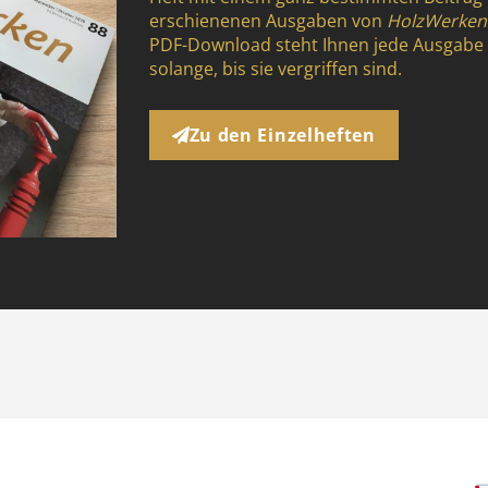
erschienenen Ausgaben von
HolzWerke
PDF-Download steht Ihnen jede Ausgabe
solange, bis sie vergriffen sind.
Zu den Einzelheften