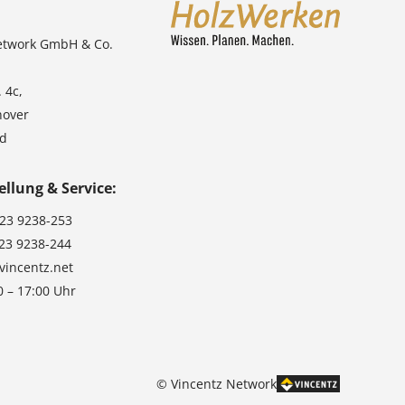
etwork GmbH & Co.
 4c,
nover
nd
ellung & Service:
123 9238-253
123 9238-244
vincentz.net
0 – 17:00 Uhr
© Vincentz Network