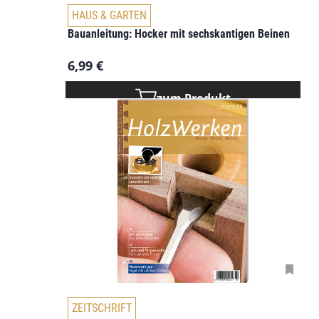
u
HAUS & GARTEN
f
Bauanleitung: Hocker mit sechskantigen Beinen
.
D
6,99
€
i
e
zum Produkt
O
p
t
i
o
n
e
n
k
ö
n
n
e
n
D
ZEITSCHRIFT