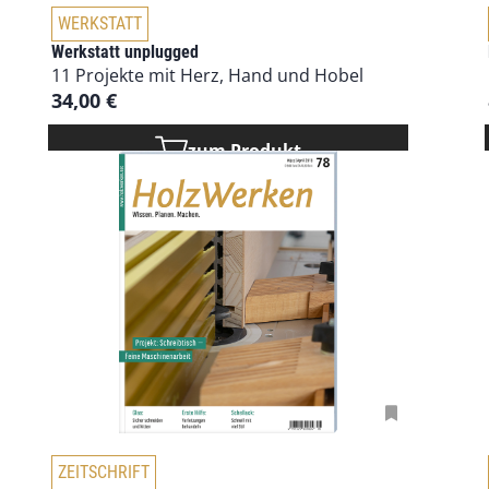
D
WERKSTATT
i
Werkstatt unplugged
e
11 Projekte mit Herz, Hand und Hobel
s
34,00
€
e
s
zum Produkt
P
r
o
d
u
k
t
w
e
i
s
t
m
D
e
ZEITSCHRIFT