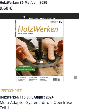
i
h
HolzWerken 86 Mai/Juni 2020
e
r
9,60
€
s
e
e
r
zum Produkt
s
e
P
V
r
a
o
r
d
i
u
a
k
n
t
t
w
e
e
n
i
a
s
u
t
f
D
m
ZEITSCHRIFT
.
i
e
HolzWerken 115 Juli/August 2024
D
e
h
Multi-Adapter-System für die Oberfräse
i
s
r
Teil 1