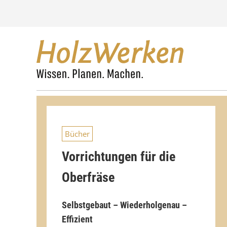
Z
u
m
I
n
h
a
l
t
s
p
r
Bücher
i
n
Vorrichtungen für die
g
e
Oberfräse
n
Selbstgebaut – Wiederholgenau –
Effizient