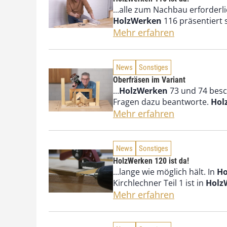
...alle zum Nachbau erforderl
HolzWerken
116 präsentiert 
Mehr erfahren
News
Sonstiges
Oberfräsen im Variant
...
HolzWerken
73 und 74 beschr
Fragen dazu beantworte.
Hol
Mehr erfahren
News
Sonstiges
HolzWerken 120 ist da!
...lange wie möglich hält. In
Ho
Kirchlechner Teil 1 ist in
Holz
Mehr erfahren