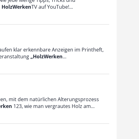
wie jede Menge Tipps, Tricks und
e
HolzWerken
TV auf YouTube!...
aufen klar erkennbare Anzeigen im Printheft,
Veranstaltung
„HolzWerken
...
eiten, mit dem natürlichen Alterungsprozess
erken
123, wie man vergrautes Holz am...