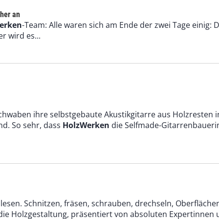
cher an
erken
-Team: Alle waren sich am Ende der zwei Tage einig: Das
r wird es...
 Schwaben ihre selbstgebaute Akustikgitarre aus Holzresten 
d. So sehr, dass
HolzWerken
die Selfmade-Gitarrenbauerin
lesen. Schnitzen, fräsen, schrauben, drechseln, Oberfläche
e Holzgestaltung, präsentiert von absoluten Expertinnen un