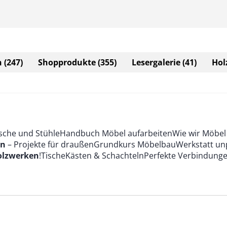
n
(247)
Shopprodukte
(355)
Lesergalerie
(41)
Hol
ische und StühleHandbuch Möbel aufarbeitenWie wir Möbe
en
– Projekte für draußenGrundkurs MöbelbauWerkstatt un
olzwerken
!TischeKästen & SchachtelnPerfekte Verbindung