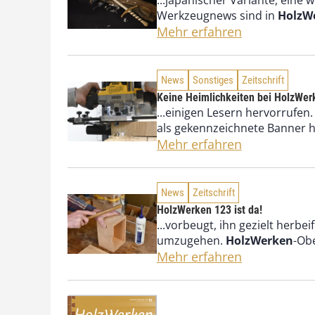
...japanischer Variante, eine
Werkzeugnews sind in
HolzW
Mehr erfahren
News
Sonstiges
Zeitschrift
Keine Heimlichkeiten bei HolzWer
...einigen Lesern hervorrufen.
als gekennzeichnete Banner h
Mehr erfahren
News
Zeitschrift
HolzWerken 123 ist da!
...vorbeugt, ihn gezielt herb
umzugehen.
HolzWerken
-Ob
Mehr erfahren