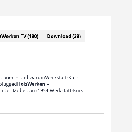
zWerken TV
(180)
Download
(38)
l bauen – und warumWerkstatt-Kurs
plugged
HolzWerken
–
enDer Möbelbau (1954)Werkstatt-Kurs