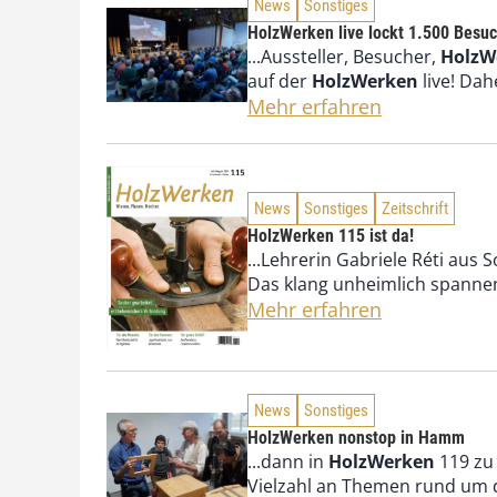
News
Sonstiges
HolzWerken live lockt 1.500 Besu
...Aussteller, Besucher,
HolzW
auf der
HolzWerken
live! Dahe
Mehr erfahren
News
Sonstiges
Zeitschrift
HolzWerken 115 ist da!
...Lehrerin Gabriele Réti aus
Das klang unheimlich spannen
Mehr erfahren
News
Sonstiges
HolzWerken nonstop in Hamm
...dann in
HolzWerken
119 zu 
Vielzahl an Themen rund um di