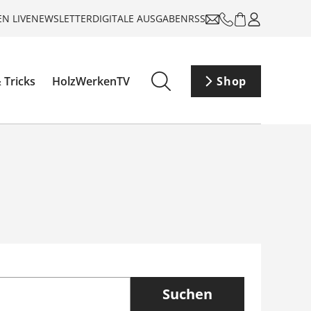
N LIVE
NEWSLETTER
DIGITALE AUSGABEN
RSS
 Tricks
HolzWerkenTV
Shop
Suchen