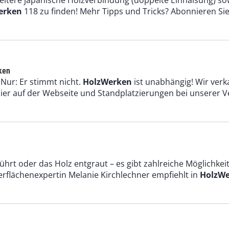
 weitere japanische Holzverbindung (doppelte Einhälsung) so
erken
118 zu finden! Mehr Tipps und Tricks? Abonnieren Si
ken
 Nur: Er stimmt nicht.
HolzWerken
ist unabhängig! Wir verk
ier auf der Webseite und Standplatzierungen bei unserer 
eiführt oder das Holz entgraut – es gibt zahlreiche Möglichk
erflächenexpertin Melanie Kirchlechner empfiehlt in
HolzW