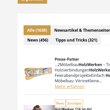
Alle
(1638)
Newsartikel & Themenseite
News
(456)
Tipps und Tricks
(321)
Presse-Partner
...2Möbelbau
HolzWerken
– T
Holzverbindungen
HolzWerk
FeierabendprojekteEinfach
H
Möbelbau: VitrineKleine...
Mehr erfahren
News
Sonstiges
HolzWerken 116 ist da!